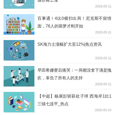
煤价格上涨
2026-05-11
百事通！4比0横扫出局！尼克斯不留情
面，76人的噩梦才刚开始
2026-05-11
SK海力士涨幅扩大至12%|焦点资讯
2026-05-11
早田希娜赛后痛哭：一局都没拿下满是愧
疚，辜负了所有人的支持
2026-05-11
【中超】杨展彭斩获处子球 西海岸1比1
三镇七连平_热点
2026-05-10