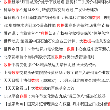
倍” 世界实时
数据
显示6月百城房价处于下跌通道 新房和二手房价格同环比
调 天天关注
科华
数据
不超14.9亿可转债获深交所通过 广发证券建功
每日视点！6月新能源产销分析汇：长城和红旗公布
数据
，理
预期！
3D集成技术达到迄今最高性能
数据
带宽高达每秒1.6兆字节|
微速讯：内蒙古首个“
数据
知识产权被侵权损失保险”保单落地
世界动态:第四届中国石油石化企业云计算、大
数据
与信息安全
月召开
世界今日报丨AI带动算力需求激增，
数据
中心也迎来变革新机
北京发布首个自动驾驶示范区
数据
分类分级管理细则
数据
中看变化 多个区域高铁运力增长明显 天天热资讯
上海
数据
交易所研究院院长黄丽华：数字资产入表倒逼企业数
天天日报丨协创
数据
（300857）：6月30日北向资金增持13.2
【天天聚看点】大
数据
赋能医保基金监管
OTA平台
数据
：端午节文化游占九成“请三休八”催热长线游
【独家焦点】国家外汇管理局公布截至3月末我国全口径外债