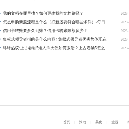
涨回来吗？
10
我的文档在哪里找？如何更改我的文档路径？
2023-
怎么申购新股流程是什么（打新股要符合哪些条件）-每日
2023-
10
快播
信用卡转账要多久到账？信用卡转账限额多少？
2023-
10
集权式领导者指的是什么内容? 集权式领导者优劣势体现在
2023-
10
哪里?_焦点快报
环球热议:上古卷轴5矮人浑天仪如何激活？上古卷轴5怎么
2023-
09
设置中文？
10
首页
|
滚动
|
美食
|
旅游
|