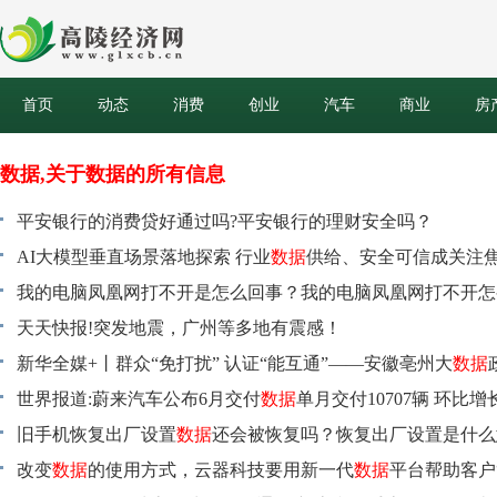
首页
动态
消费
创业
汽车
商业
房
数据,关于数据的所有信息
平安银行的消费贷好通过吗?平安银行的理财安全吗？
AI大模型垂直场景落地探索 行业
数据
供给、安全可信成关注焦
看点
我的电脑凤凰网打不开是怎么回事？我的电脑凤凰网打不开怎
天天快报!突发地震，广州等多地有震感！
新华全媒+丨群众“免打扰” 认证“能互通”——安徽亳州大
数据
一线观察 世界速看
世界报道:蔚来汽车公布6月交付
数据
单月交付10707辆 环比增长
旧手机恢复出厂设置
数据
还会被恢复吗？恢复出厂设置是什么意
时焦点
改变
数据
的使用方式，云器科技要用新一代
数据
平台帮助客户