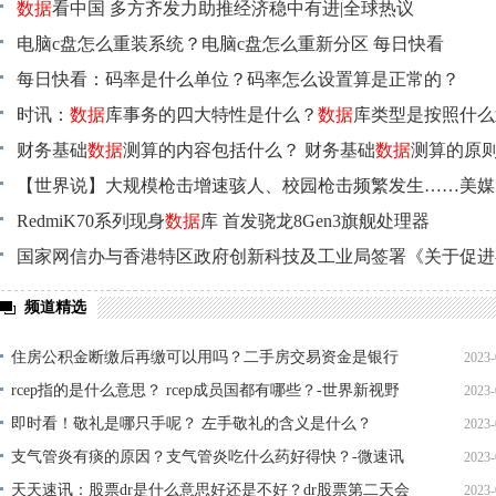
数据
看中国 多方齐发力助推经济稳中有进|全球热议
电脑c盘怎么重装系统？电脑c盘怎么重新分区 每日快看
每日快看：码率是什么单位？码率怎么设置算是正常的？
时讯：
数据
库事务的四大特性是什么？
数据
库类型是按照什么
财务基础
数据
测算的内容包括什么？ 财务基础
数据
测算的原
【世界说】大规模枪击增速骇人、校园枪击频繁发生……美媒
支暴力相关统计
RedmiK70系列现身
数据
数据
在今年独立日前创新高
库 首发骁龙8Gen3旗舰处理器
国家网信办与香港特区政府创新科技及工业局签署《关于促进
湾区
数据
跨境流动的合作备忘录》
频道精选
住房公积金断缴后再缴可以用吗？二手房交易资金是银行
2023-
监管还是房管局？-世界观察
rcep指的是什么意思？ rcep成员国都有哪些？-世界新视野
2023-
10
即时看！敬礼是哪只手呢？ 左手敬礼的含义是什么？
2023-
10
支气管炎有痰的原因？支气管炎吃什么药好得快？-微速讯
2023-
09
天天速讯：股票dr是什么意思好还是不好？dr股票第二天会
2023-
10