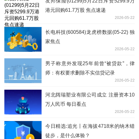
友邦保险(01299)5月22日斥资5299.9万
港元回购61.7万股 焦点速递
2026-05-22
长电科技(600584)龙虎榜数据(05-22) 独
家焦点
2026-05-22
男子称意外发现25年前曾“被贷款”，律
师：有权要求删除不实信贷记录
2026-05-22
河北阔瑞塑业有限公司成立 注册资本10
万人民币 每日看点
2026-05-22
今日精选:追光丨在海拔4718米的纳木错
徒步，是什么体验？