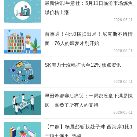
最新快讯!生意社：5月11日临汾市场炼焦
煤价格上涨
2026-05-11
百事通！4比0横扫出局！尼克斯不留情
面，76人的噩梦才刚开始
2026-05-11
SK海力士涨幅扩大至12%|焦点资讯
2026-05-11
早田希娜赛后痛哭：一局都没拿下满是愧
疚，辜负了所有人的支持
2026-05-11
【中超】杨展彭斩获处子球 西海岸1比1
三镇七连平_热点