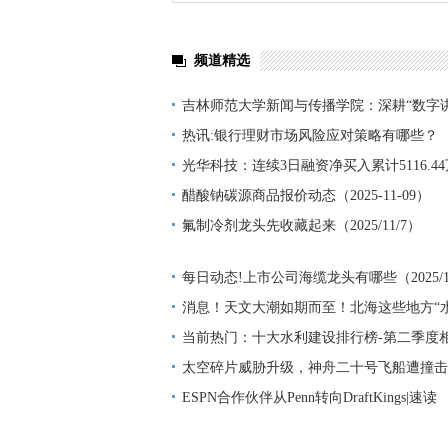
频道精选
吉林师范大学新闻与传播学院：深耕“数字
牢育人根基
热讯:银行理财市场风险应对策略有哪些？
光华科技：连续3日融资净买入累计5116.44万
醋酸钠碳源商品报价动态（2025-11-09）
氟制冷剂龙头先收藏起来（2025/11/7）
每日动态!上市公司海缆龙头有哪些（2025/1
消息！天文大潮如期而至！北海这些地方“
当前热门：十大水利建设排行榜-第二季度
益前十名
太空碎片威胁升级，神舟二十号飞船遭撞击
否长驻？-每日热议
ESPN合作伙伴从Penn转向DraftKings|速读