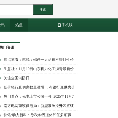
搜索
快讯
热点
手机版
热门资讯
焦点速看：赵鹏：邵佳一人品很不错且性价
比高，不行再归化两三个外援
生意社：11月10日山东科力化工沥青最新价
格_焦点短讯
关注全国消防日
低价银行直供房数量激增 ，有银行直供房价
低于市价25%
热门看点：光电上市公司十强_2025年11月7
日概念股市值榜单出炉！
南方电网望谟供电局：新型液压拉升装置破
解绝缘子更换难题
快讯:动力新科：徐秋华因退休卸任多项职