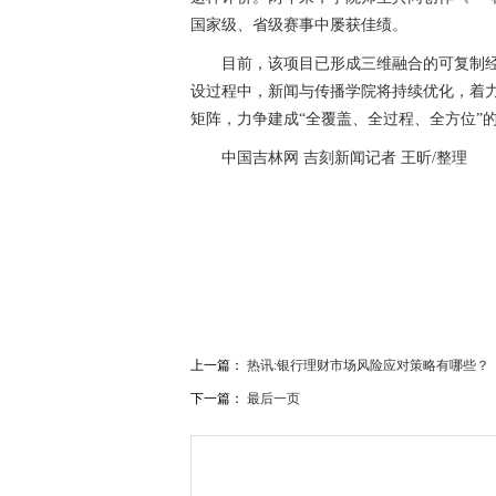
国家级、省级赛事中屡获佳绩。
目前，该项目已形成三维融合的可复制经
设过程中，新闻与传播学院将持续优化，着力
矩阵，力争建成“全覆盖、全过程、全方位”
中国吉林网 吉刻新闻记者 王昕/整理
关键词：
消费导报网
24小时资讯
上一篇：
热讯:银行理财市场风险应对策略有哪些？
下一篇：
最后一页