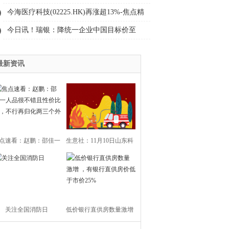
务，刘建超获聘总经理且提名董事
今海医疗科技(02225.HK)再涨超13%-焦点精
选
今日讯！瑞银：降统一企业中国目标价至
10.5港元 第三季业绩符预期
最新资讯
点速看：赵鹏：邵佳一
生意社：11月10日山东科
品很不错且性价比高，
力化工沥青最新价格_焦点
不行再归化两三个外援
短讯
关注全国消防日
低价银行直供房数量激增