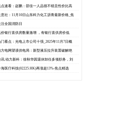
，有银行直供房价低于市
焦点速看：赵鹏：邵佳一人品很不错且性价比高
生意社：11月10日山东科力化工沥青最新价格_焦
价25%
关注全国消防日
低价银行直供房数量激增 ，有银行直供房价低
热门看点：光电上市公司十强_2025年11月7日概
南方电网望谟供电局：新型液压拉升装置破解绝
快讯:动力新科：徐秋华因退休卸任多项职务，刘
海医疗科技(02225.HK)再涨超13%-焦点精选