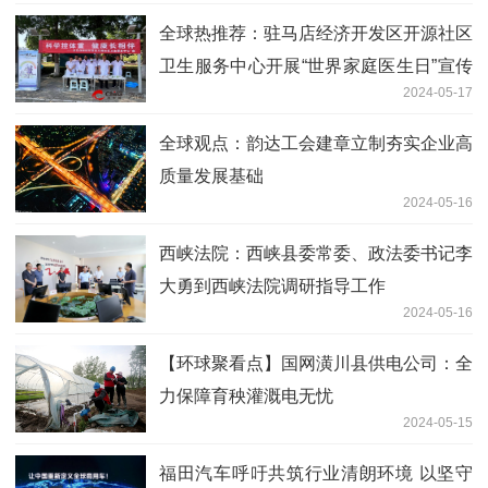
全球热推荐：驻马店经济开发区开源社区
卫生服务中心开展“世界家庭医生日”宣传
2024-05-17
活动
全球观点：韵达工会建章立制夯实企业高
质量发展基础
2024-05-16
西峡法院：西峡县委常委、政法委书记李
大勇到西峡法院调研指导工作
2024-05-16
【环球聚看点】国网潢川县供电公司：全
力保障育秧灌溉电无忧
2024-05-15
福田汽车呼吁共筑行业清朗环境 以坚守