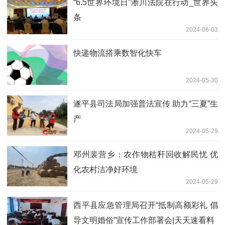
“6.5世界环境日”淅川法院在行动_世界头
条
2024-06-03
快递物流搭乘数智化快车
2024-05-30
遂平县司法局加强普法宣传 助力“三夏”生
产
2024-05-29
邓州裴营乡：农作物秸秆回收解民忧 优
化农村洁净好环境
2024-05-29
​西平县应急管理局召开“抵制高额彩礼 倡
导文明婚俗”宣传工作部署会|天天速看料