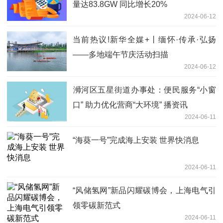
量达83.8GW 同比增长20%
2024-06-12
当前热议!新华全媒+丨缅怀·传承·弘扬
——多地端午节庆活动扫描
2024-06-12
​浉河区五星街道办事处：便民服务“小窗
口” 助力优化营商“大环境” 播资讯
2024-06-11
“海葵一号”完成海上安装 世界快消息
2024-06-11
“风储氢网”新品闪耀碳博会，上海电气引
领零碳新范式
2024-06-11