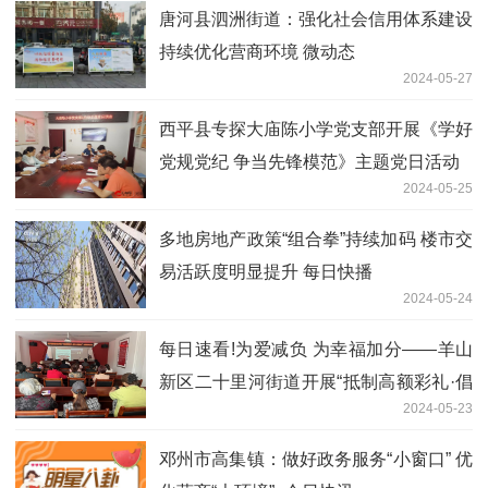
唐河县泗洲街道：强化社会信用体系建设
持续优化营商环境 微动态
2024-05-27
​西平县专探大庙陈小学党支部开展《学好
党规党纪 争当先锋模范》主题党日活动
2024-05-25
多地房地产政策“组合拳”持续加码 楼市交
易活跃度明显提升 每日快播
2024-05-24
每日速看!​为爱减负 为幸福加分——羊山
新区二十里河街道开展“抵制高额彩礼·倡
2024-05-23
导文明婚俗”主题宣传活动
邓州市高集镇：做好政务服务“小窗口” 优