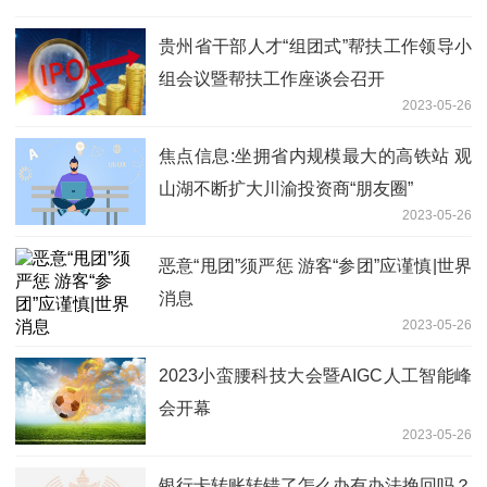
贵州省干部人才“组团式”帮扶工作领导小
组会议暨帮扶工作座谈会召开
2023-05-26
焦点信息:坐拥省内规模最大的高铁站 观
山湖不断扩大川渝投资商“朋友圈”
2023-05-26
恶意“甩团”须严惩 游客“参团”应谨慎|世界
消息
2023-05-26
2023小蛮腰科技大会暨AIGC人工智能峰
会开幕
2023-05-26
银行卡转账转错了怎么办有办法挽回吗？