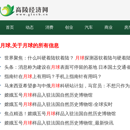
首页
动态
消费
创业
汽车
商业
房
月球,关于月球的所有信息
世界聚焦：什么叫硬着陆软着陆？
月球
探测器软着陆与硬着
什么？
头条：消息称为建设在
月球
表面可停留的基地 日本国土交通
无人重型建筑机械的研发
指南针在
月球
上有用吗？手机上指南针有用吗？
马来西亚希望参与中俄
月球
科研站计划，马官员：不想只作为
嫦娥五号
月球
样品入驻法国自然历史博物馆
嫦娥五号
月球
样品入驻法国自然历史博物馆-全球实时
焦点精选！嫦娥五号
月球
样品入驻法国自然历史博物馆
嫦娥五号
月球
样品入驻法国自然历史博物馆_最新快讯