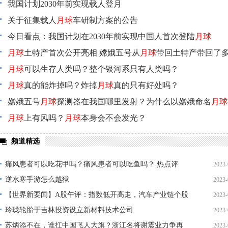
我国计划2030年前实现载人登月
关于征集载人
月球
车研制方案的公告
今日看点：我国计划在2030年前实现中国人首次登陆
月球
月球
土特产首次公开亮相 嫦娥五号从
月球
带回土特产带回了多
月球
可以生存人类吗？整个银河系只有人类吗？
月球
真的能炸掉吗？炸掉
月球
真的只有好处吗？
嫦娥五号
月球
探测器在我国哪里发射？为什么以嫦娥命名
月球
月球
上有风吗？
月球
本身会不会发光？
频道精选
痛风患者可以吃花甲吗？痛风患者可以吃鱼吗？ 热点评
2023-
逆水寒手游怎么越狱
2023-
11
【世界新要闻】A股午评：指数低开高走，汽车产业链个股
2023-
12
集体大涨
玲珑轮胎于吉林投资设立新材料技术公司
2023-
11
苏炳添不在，谁扛中国飞人大旗？浙江名将谢震业力争再
2023-
12