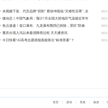
破10秒-热推荐
11
央视频下架、代言品牌“切割” 蔡徐坤面临“灾难性后果”_全
2023-
球微动态
微动态丨中国气象局：预计7月全国大部地区气温接近常年
2023-
11
同期到偏高
焦点速递！壶口瀑布、九龙瀑布围挡已拆除，景区“防偷
2023-
11
窥”的经营理念需升级
重庆出现入汛以来最强降雨过程 天天播资讯
2023-
11
今日快看!AI高考志愿填报真能算出“标准答案”？
2023-
11
11
首页
|
滚动
|
美食
|
旅游
|