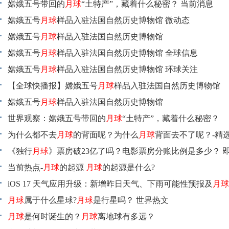
嫦娥五号带回的
月球
“土特产”，藏着什么秘密？ 当前消息
嫦娥五号
月球
样品入驻法国自然历史博物馆 微动态
嫦娥五号
月球
样品入驻法国自然历史博物馆
嫦娥五号
月球
样品入驻法国自然历史博物馆 全球信息
嫦娥五号
月球
样品入驻法国自然历史博物馆 环球关注
【全球快播报】嫦娥五号
月球
样品入驻法国自然历史博物馆
嫦娥五号
月球
样品入驻法国自然历史博物馆
世界观察：嫦娥五号带回的
月球
“土特产”，藏着什么秘密？
为什么都不去
月球
的背面呢？为什么
月球
背面去不了呢？-精
《独行
月球
》票房破23亿了吗？电影票房分账比例是多少？ 
当前热点-
月球
的起源
月球
的起源是什么?
iOS 17 天气应用升级：新增昨日天气、下雨可能性预报及
月球
球热门
月球
属于什么星球?
月球
是行星吗？ 世界热文
月球
是何时诞生的？
月球
离地球有多远？