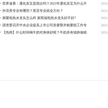
世界速看：通化东宝是国企吗？2021年通化东宝为什么不
2023-
涨？
外语类专业有哪些？英语专业就业方向？
2023-
15
家暖电热水龙头怎么样 麦斯福电热水龙头好不好?
2023-
15
国资委召开中央企业提高上市公司质量暨并购重组工作专
2023-
15
题会
【热闻】什么时间喝牛奶对身体好呢？牛奶具有镇静催眠
2023-
15
的作用吗？
15