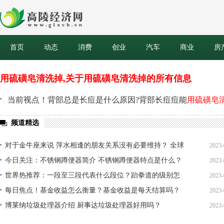
首页
动态
消费
创业
汽车
商业
房
用硫磺皂清洗掉,关于用硫磺皂清洗掉的所有信息
当前视点！背部总是长痘是什么原因?背部长痘痘能
用硫磺皂
频道精选
对于金牛座来说 萍水相逢的朋友关系没有必要维持？ 全球
2023-
球精选
今日关注：不锈钢蹲便器简介 不锈钢蹲便器特点是什么？
2023-
15
世界热推荐：一段至三段代表什么段位？跆拳道的级别怎
2023-
15
么划分？
每日焦点！基金收益怎么衡量？基金收益是每天结算吗？
2023-
15
博莱纳垃圾处理器介绍 厨事达垃圾处理器好用吗？
2023-
15
15