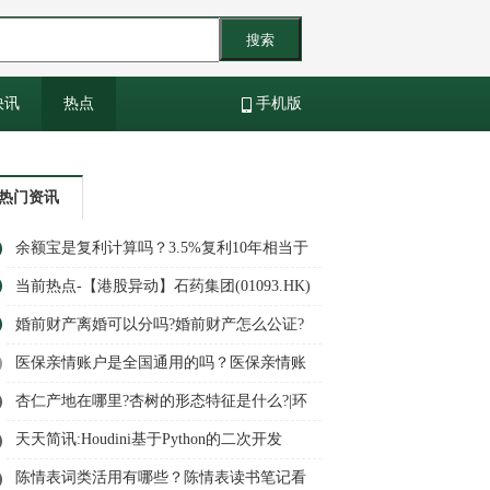
搜索
快讯
热点
手机版
热门资讯
余额宝是复利计算吗？3.5%复利10年相当于
单利多少？-微头条
当前热点-【港股异动】石药集团(01093.HK)
涨3.1%
婚前财产离婚可以分吗?婚前财产怎么公证?
环球快播
医保亲情账户是全国通用的吗？医保亲情账
户是什么时候开始的？
杏仁产地在哪里?杏树的形态特征是什么?|环
球时讯
天天简讯:Houdini基于Python的二次开发
陈情表词类活用有哪些？陈情表读书笔记看