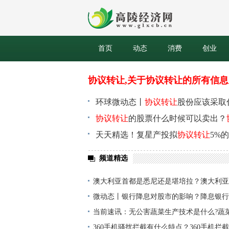
首页
动态
消费
创业
协议转让,关于协议转让的所有信息
环球微动态丨
协议转让
股份应该采取
吗？
协议转让
的股票什么时候可以卖出？
天天精选！复星产投拟
协议转让
5%
亿元
频道精选
澳大利亚首都是悉尼还是堪培拉？澳大利亚
么？
微动态丨银行降息对股市的影响？降息银行
涨？
当前速讯：无公害蔬菜生产技术是什么?蔬
意事项有哪些?
360手机骚扰拦截有什么特点？360手机拦