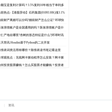
财产怎么公证? 环球快
的吗？医保亲情账户是什
余额宝是复利计算吗？3.5%复利10年相当于单利多
？-微头条
前热点-【港股异动】石药集团(01093.HK)涨3.1%
播
么时候开始的？
婚前财产离婚可以分吗?婚前财产怎么公证? 环球快
医保亲情账户是全国通用的吗？医保亲情账户是什
时候开始的？
杏仁产地在哪里?杏树的形态特征是什么?|环球时讯
天简讯:Houdini基于Python的二次开发
陈情表词类活用有哪些？陈情表读书笔记看这里
全球观焦点：无线网卡驱动程序怎么安装？网卡驱
程序上不了网怎么修复？
如何投资股票赚钱？怎么买股票才能赚钱？投资者
何择机入场？
道
|
资讯