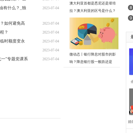
澳大利亚首都是悉尼还是堪培
黄油有什么？_独
2023-07-04
15:16:26
拉？澳大利亚的区号是什么？
15:17:26
？如何避免高
2023-07-04
程？
2023-07-04
15:17:17
临时额度变永
2023-07-04
15:05:53
2023-07-04
15:10:40
微动态丨银行降息对股市的影
七一”专题党课系
2023-07-04
15:06:44
响？降息银行股一般跌还是
15:16:46
涨？
3
婚