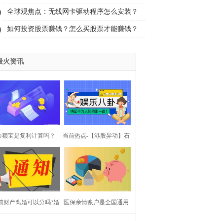
这里
全球观焦点：无线网卡驱动程序怎么安装？
网卡驱动程序上不了网怎么修复？
如何投资股票赚钱？怎么买股票才能赚钱？
投资者如何择机入场？
最火资讯
余额宝是复利计算吗？
当前热点-【港股异动】石
.5%复利10年相当于单利
药集团(01093.HK)涨3.1%
多少？-微头条
前财产离婚可以分吗?婚
医保亲情账户是全国通用