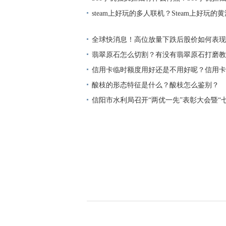
界今亮点
steam上好玩的多人联机？Steam上好玩的
家
全球快消息！高位放量下跌后股价如何表现
位放量下跌带来的风险？
翡翠原石怎么切割？有没有翡翠原石打磨教
信用卡临时额度用好还是不用好呢？信用卡
久？|最新消息
酸枝的形态特征是什么？酸枝怎么鉴别？
信阳市水利局召开“两优一先”表彰大会暨“
列活动_环球聚看点