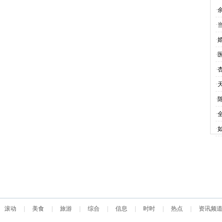
前
·
少
·
当
·
播
·
么
·
·
天
·
·
动
·
如
滚动
|
美食
|
旅游
|
综合
|
信息
|
时时
|
热点
|
资讯频