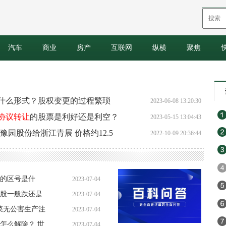
汽车
商业
房产
互联网
纵横
聚焦
什么形式？股权变更的过程繁琐
2023-06-08 13:20:30
协议转让
的股票是利好还是利空？
2023-05-15 13:04:43
的豫园股份给浙江青展 价格约12.5
2022-10-09 20:36:44
的区号是什
2023-07-04
股一般跌还是
2023-07-04
15:21:11
菜无公害生产注
2023-07-04
15:09:22
截怎么解除？ 世
2023-07-04
15:17:30