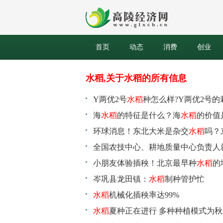
首页
动态
消费
创业
水稻,关于水稻的所有信息
Y两优2号
水稻
种怎么样?Y两优2号的
海
水稻
的特征是什么？海
水稻
的价值
环球消息！东北大米是杂交
水稻
吗？
全国农技中心、耕地质量中心负责人
小朋友体验插秧！北京最早种
水稻
的
岑巩县龙田镇：
水稻
制种管护忙
水稻
机械化插秧率达99%
水稻
夏种正在进行 多种种植模式为