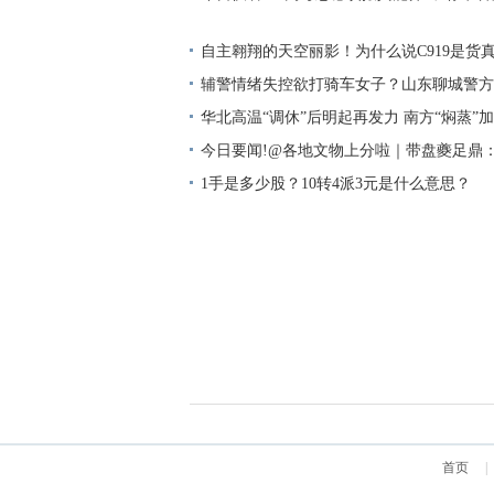
自主翱翔的天空丽影！为什么说C919是货
机？
辅警情绪失控欲打骑车女子？山东聊城警方
华北高温“调休”后明起再发力 南方“焖蒸”
今日要闻!@各地文物上分啦｜带盘夔足鼎
火锅了解一下
1手是多少股？10转4派3元是什么意思？
首页
|