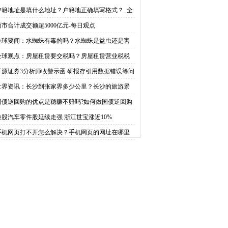
？水蜘蛛是益虫还是害
税吗？房屋租赁营业税税
户籍地址是填什么地址？户籍地正确填写格式？_全
快资讯
两市合计成交额超5000亿元-每日观点
虫？
率是多少？
全球要闻：水蜘蛛有毒的吗？水蜘蛛是益虫还是害
？
全球观点：房屋租赁要交税吗？房屋租赁营业税税
是多少？
开源证券3分析师收警示函 研报存引用数据错误等问
|全球报资讯
世界资讯：长沙到张家界多少公里？长沙的旅游景
有哪些地方？
国债逆回购的优点是稳赚不赔吗?如何做国债逆回购
港股汽车零件股延续走强 浙江世宝涨近10%
手机网页打不开怎么解决？手机网页的网址在哪里
？ 天天即时