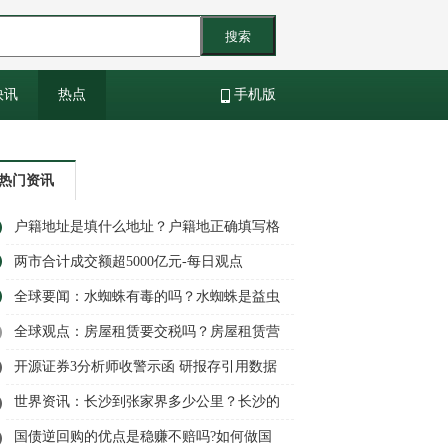
搜索
快讯
热点
手机版
热门资讯
户籍地址是填什么地址？户籍地正确填写格
式？_全球快资讯
两市合计成交额超5000亿元-每日观点
全球要闻：水蜘蛛有毒的吗？水蜘蛛是益虫
还是害虫？
全球观点：房屋租赁要交税吗？房屋租赁营
业税税率是多少？
开源证券3分析师收警示函 研报存引用数据
错误等问题|全球报资讯
世界资讯：长沙到张家界多少公里？长沙的
旅游景点有哪些地方？
国债逆回购的优点是稳赚不赔吗?如何做国