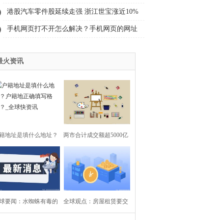
债逆回购
港股汽车零件股延续走强 浙江世宝涨近10%
手机网页打不开怎么解决？手机网页的网址
在哪里找？ 天天即时
最火资讯
籍地址是填什么地址？
两市合计成交额超5000亿
籍地正确填写格式？_全
元-每日观点
球快资讯
球要闻：水蜘蛛有毒的
全球观点：房屋租赁要交