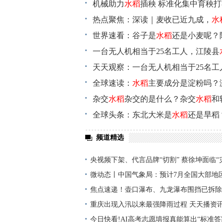
机械助力
水稻
插秧 标准化集中育秧
热点聚焦：深读｜麦收已近九成，
水
好“丰”光
世界速看：谷子是
水稻
还是小麦呢？
么？
一台无人机相当于25名工人，江陵县
天天观察：一台无人机相当于25名工
播
全球速读：
水稻
主要成分是淀粉吗？
杂交
水稻
杂交的是什么？杂交
水稻
和
讯
全球头条：东北大米是
水稻
还是旱稻
呢?
频道精选
央视频下架、代言品牌“切割” 蔡徐坤面临“
球微动态
微动态丨中国气象局：预计7月全国大部地
同期到偏高
焦点速递！壶口瀑布、九龙瀑布围挡已拆除
窥”的经营理念需升级
重庆出现入汛以来最强降雨过程 天天播资
今日快看!AI高考志愿填报真能算出“标准答