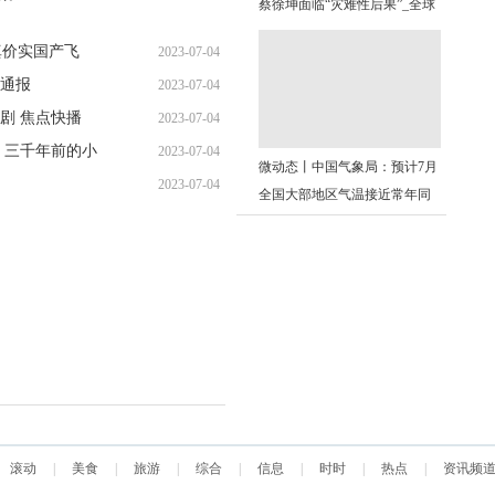
蔡徐坤面临“灾难性后果”_全球
11:43:40
微动态
真价实国产飞
2023-07-04
通报
2023-07-04
11:33:05
加剧 焦点快播
2023-07-04
11:41:08
：三千年前的小
2023-07-04
11:37:03
微动态丨中国气象局：预计7月
2023-07-04
11:33:55
全国大部地区气温接近常年同
11:25:55
期到偏高
滚动
|
美食
|
旅游
|
综合
|
信息
|
时时
|
热点
|
资讯频