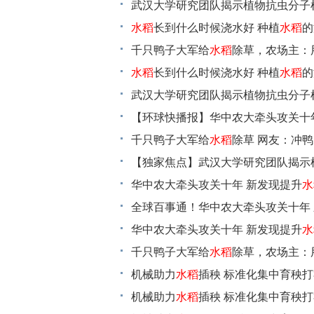
武汉大学研究团队揭示植物抗虫分子
讯
水稻
长到什么时候浇水好 种植
水稻
的
千只鸭子大军给
水稻
除草，农场主：
水稻
长到什么时候浇水好 种植
水稻
的
武汉大学研究团队揭示植物抗虫分子
【环球快播报】华中农大牵头攻关十
千只鸭子大军给
水稻
除草 网友：冲鸭
【独家焦点】武汉大学研究团队揭示
产
华中农大牵头攻关十年 新发现提升
水
全球百事通！华中农大牵头攻关十年
华中农大牵头攻关十年 新发现提升
水
千只鸭子大军给
水稻
除草，农场主：
机械助力
水稻
插秧 标准化集中育秧打
机械助力
水稻
插秧 标准化集中育秧打