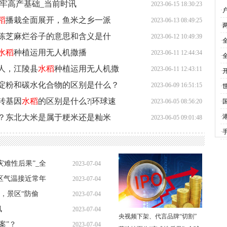
打牢高产基础_当前时讯
吗
2023-06-15 18:30:23
·
稻
播栽全面展开，鱼米之乡一派
2023-06-13 08:49:25
球
·
陈芝麻烂谷子的意思和含义是什
2023-06-12 10:49:39
·
水稻
种植运用无人机撒播
2023-06-11 12:44:34
虫
·
人，江陵县
水稻
种植运用无人机撒
2023-06-11 12:43:11
率
·
​淀粉和碳水化合物的区别是什么？
2023-06-09 16:51:15
题
·
转基因
水稻
的区别是什么?|环球速
点
2023-06-05 08:56:20
·
？东北大米是属于粳米还是籼米
·
2023-06-05 09:01:48
·
找
灾难性后果”_全
2023-07-04
区气温接近常年
2023-07-04
11:29:51
，景区“防偷
2023-07-04
11:29:40
讯
2023-07-04
11:45:10
央视频下架、代言品牌“切割”
案”？
2023-07-04
11:33:50