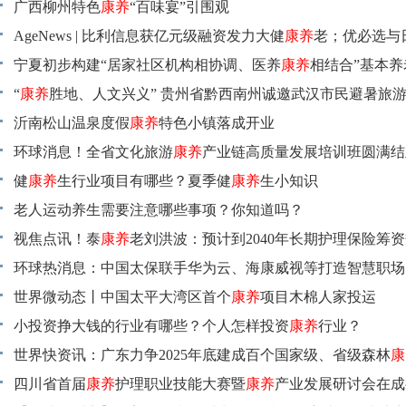
广西柳州特色
康养
“百味宴”引围观
AgeNews | 比利信息获亿元级融资发力大健
康养
老；优必选与
成立合资公司；高德地图升级轮椅导航……_环球快播
宁夏初步构建“居家社区机构相协调、医养
康养
相结合”基本
系！_天天观察
“
康养
胜地、人文兴义” 贵州省黔西南州诚邀武汉市民避暑旅游
看点
沂南松山温泉度假
康养
特色小镇落成开业
环球消息！全省文化旅游
康养
产业链高质量发展培训班圆满结
健
康养
生行业项目有哪些？夏季健
康养
生小知识
老人运动养生需要注意哪些事项？你知道吗？
视焦点讯！泰
康养
老刘洪波：预计到2040年长期护理保险筹
亿元
环球热消息：中国太保联手华为云、海康威视等打造智慧职场
养
世界微动态丨中国太平大湾区首个
方案
康养
项目木棉人家投运
小投资挣大钱的行业有哪些？个人怎样投资
康养
行业？
世界快资讯：广东力争2025年底建成百个国家级、省级森林
康
四川省首届
康养
护理职业技能大赛暨
康养
产业发展研讨会在成