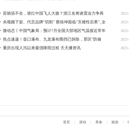
12
苏炳添不在，谁扛中国飞人大旗？浙江名将谢震业力争再
2023-
破10秒-热推荐
央视频下架、代言品牌“切割” 蔡徐坤面临“灾难性后果”_全
2023-
11
球微动态
微动态丨中国气象局：预计7月全国大部地区气温接近常年
2023-
11
同期到偏高
焦点速递！壶口瀑布、九龙瀑布围挡已拆除，景区“防偷
2023-
11
窥”的经营理念需升级
重庆出现入汛以来最强降雨过程 天天播资讯
2023-
11
11
首页
|
滚动
|
美食
|
旅游
|