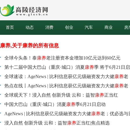
首页
动态
消费
创业
汽车
商业
房
康养,关于康养的所有信息
全球今头条！泰
康养
老注册资本金增加10亿元达到60亿元
第十二届中国大巴山（重庆·城口）消夏
康养
季 将于6月21日
热搜
全球速读：AgeNews | 比利信息获亿元级融资发力大健
康养
老
与日本美邸成立合资公司；高德地图升级轮椅导航……
热点在线丨AgeNews | 比利信息获亿元级融资发力大健
康养
老
与日本美邸成立合资公司；高德地图升级轮椅导航……
全球观天下！浸入自然 创新升级 云和：益智
康养
正当红
中国大巴山（重庆·城口）消夏
康养
季6月21日启动
AgeNews | 比利信息获亿元级融资发力大健
康养
老；优必选与
成立合资公司；高德地图升级轮椅导航……-每日热文
浸入自然 创新升级 云和：益智
康养
正当红|焦点精选