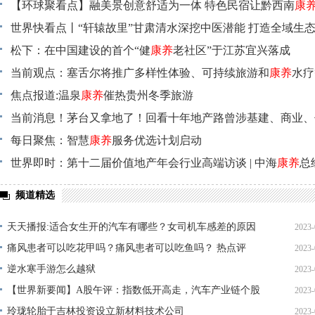
【环球聚看点】融美景创意舒适为一体 特色民宿让黔西南
康
生香
世界快看点丨“轩辕故里”甘肃清水深挖中医潜能 打造全域生
松下：在中国建设的首个“健
康养
老社区”于江苏宜兴落成
当前观点：塞舌尔将推广多样性体验、可持续旅游和
康养
水疗
品
焦点报道:温泉
康养
催热贵州冬季旅游
当前消息！茅台又拿地了！回看十年地产路曾涉基建、商业、
家：未来或重点布局文旅
每日聚焦：智慧
康养
服务优选计划启动
康养
世界即时：第十二届价值地产年会行业高端访谈 | 中海
康养
总
鑫：房企做
康养
有天然优势 最大痛点是整体回报率偏低
频道精选
天天播报:适合女生开的汽车有哪些？女司机车感差的原因
2023-
有哪些？
痛风患者可以吃花甲吗？痛风患者可以吃鱼吗？ 热点评
2023-
12
逆水寒手游怎么越狱
2023-
11
【世界新要闻】A股午评：指数低开高走，汽车产业链个股
2023-
12
集体大涨
玲珑轮胎于吉林投资设立新材料技术公司
2023-
11