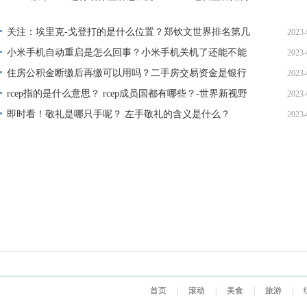
处理？ 每日快讯
10
关注：埃里克-戈登打的是什么位置？郑钦文世界排名第几
2023-
位？
小米手机自动重启是怎么回事？小米手机关机了还能不能
2023-
10
定位？ 快报
住房公积金断缴后再缴可以用吗？二手房交易资金是银行
2023-
09
监管还是房管局？-世界观察
rcep指的是什么意思？ rcep成员国都有哪些？-世界新视野
2023-
10
即时看！敬礼是哪只手呢？ 左手敬礼的含义是什么？
2023-
10
09
首页
|
滚动
|
美食
|
旅游
|