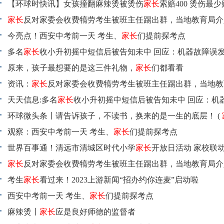
【环球时快讯】女孩撞翻麻辣烫被烫伤
家长
索赔400 烫伤最
费用？
家长
反对家委会收费犒劳考生被班主任踢出群，当地教育局介
今亮点！西安中考前一天 考生、
家长
们提前探考点
多名
家长
收小升初摇中短信后被告知未中 回应：机器故障误发
点
原来，孩子最想要的是这三件礼物，
家长
们都看看
资讯：
家长
反对家委会收费犒劳考生被班主任踢出群，当地教
天天信息:多名
家长
收小升初摇中短信后被告知未中 回应：机
发
环球微头条丨请告诉孩子，不读书，换来的是一生的底层！ (
读 )
观察：西安中考前一天 考生、
家长
们提前探考点
世界百事通！清远市清城区时代小学
家长
开放日活动 家校联动
人（组图）
家长
反对家委会收费犒劳考生被班主任踢出群，当地教育局介
考生
家长
看过来！2023上游新闻“招办约你连麦”启动啦
西安中考前一天 考生、
家长
们提前探考点
麻辣烫丨
家长
应是良好师德的监督者