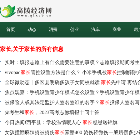
首页
动态
消费
创业
汽车
商业
房
家长,关于家长的所有信息
实时：填报志愿上有什么需要注意的事项？志愿填报期间考生
过什么渠道咨询？
vivopad
家长
管控设置方法是什么？ 小米手机被
家长
控制解除
么？
全球微动态丨多区县明确多孩子女同校就读
家长
先申请 再结
位统筹安排
焦点观察：手机设置青少年模式怎么设置？手机设置青少年模
用
被保险人或其法定监护人签名签谁的名字？
家长
投保人签名写
字？
@考生和
家长
，2023高考志愿填报十问十答
今日热闻!​西平县：学校温情暖人心
家长
感恩送锦旗
女孩撞翻麻辣烫被烫伤
家长
索赔400 烫伤轻微伤一般赔偿多少