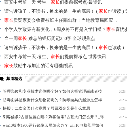
西安中考前一天 考生、
家长
们提前探考点-最资讯
请告诉孩子，不读书，换来的是一生的底层！ (
家长
也读读 )
讯
家长
质疑家委会收费被班主任踢出群！当地教育局回应→
小学入学政策有新变化，6周岁将不再是入学门槛？
家长
喜忧
当一周
家长
-难忘的经历周记250字 全球观焦点
请告诉孩子，不读书，换来的是一生的底层！ (
家长
也读读 )
西安中考前一天 考生、
家长
们提前探考点 世界快讯
家长
鼓励中考加油的话有哪些|视讯
频道精选
管理岗位和专业技术岗位哪个好？如何选择管理岗或者技
2023-
术岗？_世界热资讯
防毒面具是根据什么动物发明的？防毒面具的起源是怎样
2023-
10
的？-新动态
快报：二次金叉什么意思？股票双金叉是什么意思
2023-
10
刺客信条2古墓位置在哪？刺客信条2古墓大门怎么开？_环
2023-
10
球新要闻
win10版本1903运行镜像蓝屏怎么办？ win10电脑蓝屏如何
2023-
09