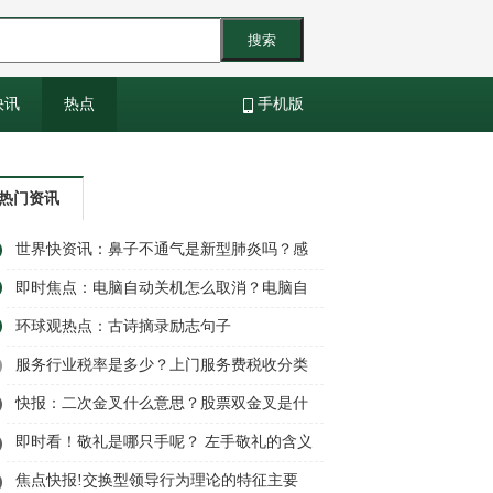
搜索
快讯
热点
手机版
热门资讯
世界快资讯：鼻子不通气是新型肺炎吗？感
觉鼻子不通气呼吸困难怎么办？
即时焦点：电脑自动关机怎么取消？电脑自
动关机怎么设置？
环球观热点：古诗摘录励志句子
服务行业税率是多少？上门服务费税收分类
编码是多少？|全球新消息
快报：二次金叉什么意思？股票双金叉是什
么意思
即时看！敬礼是哪只手呢？ 左手敬礼的含义
是什么？
焦点快报!交换型领导行为理论的特征主要