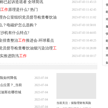
称已起诉造谣者 全球简讯
2023-07-03 11:45:13
·
刷
工作
原理是什么? 热门
2023-07-03 11:42:45
不
·
理办公室组织党员督导检查餐饮油
2023-07-03 11:11:02
怎
·
么？电磁炉怎么选购？
2023-07-03 10:58:01
·
筛沙机有什么特点?
2023-07-03 10:44:05
多
·
全排查整治
工作
推进会-环球看点
2023-07-03 10:40:25
·
党员督导检查餐饮油烟污染治理
工
么
2023-07-03 10:28:09
·
内
扎实推进防汛
工作
·
2023-07-03 10:10:17
自
·
险如何降低
2023-07-04
么位置？_当前
2023-07-04
10:34:40
索迪斯在哪些城
2023-07-04
10:40:10
2023-07-04
10:43:42
当前关注：保险理财有风险
2023-07-04
10:31:09