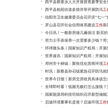
备收储
​西平县蔡寨乡人大开展督查夏季安全
工作
时快讯
​西平县柏苑街道多措并举开展防汛
工
信阳市卫生健康委员会召开庆“七一”
​罗山县召开社会信用体系建设
工作
新
今日讯！一般新房做几遍保洁 新买
劳力士手表保养一次需要多少钱？劳
环球微头条丨国家知识产权局：开展
化升级
世界速讯：国家知识产权局：开展知
工作
升级
邓州市十林镇：聚焦优化营商环境
工作
工
时讯：新蔡县孙召镇紧急召开防汛抢
世界今日报丨新房交房收房具体该怎
作
全球即时看！低频无极灯怎么接线？
？
国家能源局科技司组织召开新型储能
启迪环境董事长是谁？启迪环境
工作