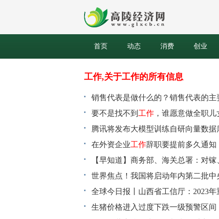
首页
动态
消费
创业
工作,关于工作的所有信息
销售代表是做什么的？销售代表的主
要不是找不到
工作
，谁愿意做全职儿女
腾讯将发布大模型训练自研向量数据
在外资企业
工作
辞职要提前多久通知
天天百事通
【早知道】商务部、海关总署：对镓
将启动年内第二批中央猪肉储备收储
世界焦点！我国将启动年内第二批中
全球今日报丨山西省工信厅：2023
进行中
生猪价格进入过度下跌一级预警区间