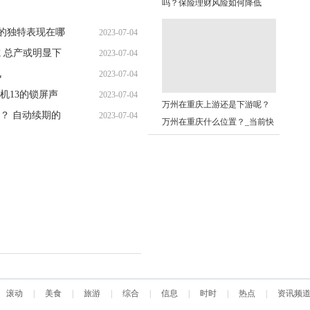
吗？保险理财风险如何降低
10:31:49
导的独特表现在哪
2023-07-04
减 总产或明显下
2023-07-04
10:28:11
讯
2023-07-04
10:27:40
机13的锁屏声
2023-07-04
10:39:38
万州在重庆上游还是下游呢？
？ 自动续期的
2023-07-04
10:23:55
万州在重庆什么位置？_当前快
10:28:25
报
滚动
|
美食
|
旅游
|
综合
|
信息
|
时时
|
热点
|
资讯频