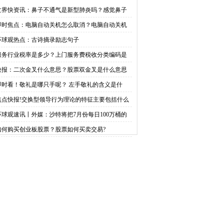
志句子
门服务费税收分类编码是
世界快资讯：鼻子不通气是新型肺炎吗？感觉鼻子
通气呼吸困难怎么办？
即时焦点：电脑自动关机怎么取消？电脑自动关机
多少？|全球新消息
么设置？
环球观热点：古诗摘录励志句子
服务行业税率是多少？上门服务费税收分类编码是
少？|全球新消息
快报：二次金叉什么意思？股票双金叉是什么意思
即时看！敬礼是哪只手呢？ 左手敬礼的含义是什
？
焦点快报!交换型领导行为理论的特征主要包括什么
容? 交换型领导行为对员工的影响有哪些内容？
环球观速讯丨外媒：沙特将把7月份每日100万桶的
愿石油减产延长到8月份
如何购买创业板股票？股票如何买卖交易?