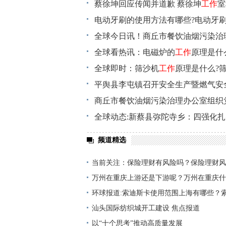
蔡徐坤回应传闻并道歉 蔡徐坤
工作
室
电动牙刷的使用方法有哪些?电动牙
全球今日讯！商丘市餐饮油烟污染治
烟污染治理
全球看热讯：电磁炉的
工作
工作
原理是什
全球即时：筛沙机
工作
原理是什么?
平舆县李屯镇召开安全生产暨燃气安
商丘市餐饮油烟污染治理办公室组织
作
全球动态:新蔡县弥陀寺乡：四强化
|重点聚焦
频道精选
当前关注：保险理财有风险吗？保险理财风
万州在重庆上游还是下游呢？万州在重庆什
快报
环球报道:索迪斯卡使用范围上海有哪些？
市可以用？
汕头国际纺织城开工建设 焦点报道
以“十个思考”推动高质量发展