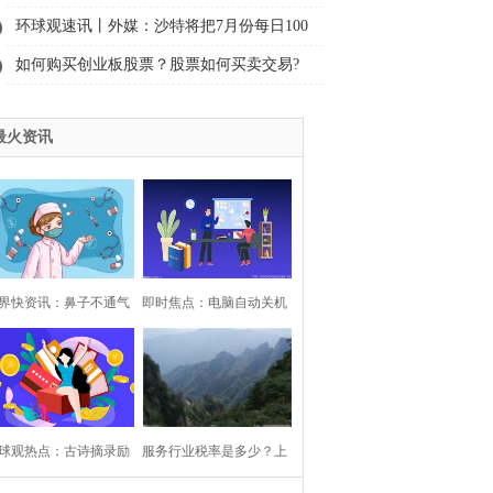
包括什么内容? 交换型领导行为对员工的影
环球观速讯丨外媒：沙特将把7月份每日100
响有哪些内容？
万桶的自愿石油减产延长到8月份
如何购买创业板股票？股票如何买卖交易?
最火资讯
界快资讯：鼻子不通气
即时焦点：电脑自动关机
新型肺炎吗？感觉鼻子
怎么取消？电脑自动关机
通气呼吸困难怎么办？
怎么设置？
球观热点：古诗摘录励
服务行业税率是多少？上