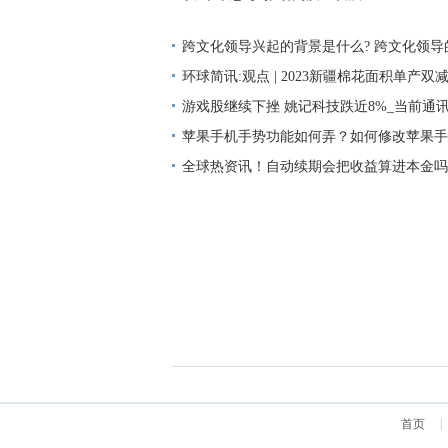
跨文化领导兴起的背景是什么? 跨文化领
里? 世界独家
环球简讯:观点 | 2023新疆棉花面积单产双
降
游戏股继续下挫 姚记科技跌近8%_当前通
苹果手机手势功能如何弄？如何修改苹果手
音?_世界今亮点
全球热资讯！自动续期会把收益算进本金吗
理财产品到期怎么赎回？
首页
|