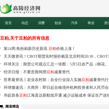
首页
动态
消费
创业
汽车
商业
房
豆粕,关于豆粕的所有信息
第24周:鱼粉刷新历史新高
豆粕
价格上涨！
天天微资讯！CBOT期货实时报价截至北京时间20:30，CBO
1.17%，CBOT豆油跌0.71%，CBOT
环球关注：期货公司观点汇总一张图：5月5日农产品（棉花、
豆粕
涨0.57%，CBOT大
0.15%，CBOT小麦涨2.40%
糖、玉米、鸡蛋、生猪等）
经济日报：不要忽视饲用
豆粕
减量替代
世界最资讯丨农业农村部：在全行业深入实施
豆粕
减量替代行
广低蛋白日粮技术
环球微速讯：大商所：即日起合格境外机构投资者和人民币合
构投资者可参与
舟皖首条
豆粕
江海直达新航线开通 减少运输成本 保证生产连
豆粕
等商品期货期权合约的交易
频道精选