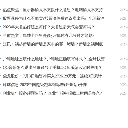
热点聚焦：显示器输入不支援什么意思？电脑输入不支持
2023-
怎么调回来？
股票涨停为什么不能卖?股票涨停后建议卖出吗?_全球新消
2023-
11
息
2023年大暑热好还是凉好？大暑过后天气会变凉吗？
2023-
11
当前热文：馄饨卡路里是多少?馄饨煮几分钟才能熟?
2023-
11
短讯！祸起萧墙的萧墙是家中的哪一堵墙？萧墙之祸到底
2023-
11
是什么意思？
11
户籍地址是填什么地址？户籍地正确填写格式？_全球快资
2023-
讯
QQ音乐怎么退出登录账号？手机QQ音乐怎么定时关闭？
2023-
11
鼎龙股份：7月3日融资净买入2726.29万元，连续3日累计
2023-
11
净买入4315.34万元
环球信息:2023中国超级跑车锦标赛(郑州站)开赛
2023-
11
创业板年报必须预告吗？ 企业年报申报截止时间是多久?
2023-
11
11